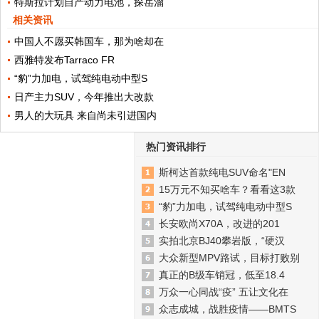
特斯拉计划自产动力电池，探岳溜
相关资讯
中国人不愿买韩国车，那为啥却在
西雅特发布Tarraco FR
“豹”力加电，试驾纯电动中型S
日产主力SUV，今年推出大改款
男人的大玩具 来自尚未引进国内
热门资讯排行
斯柯达首款纯电SUV命名"EN
15万元不知买啥车？看看这3款
“豹”力加电，试驾纯电动中型S
长安欧尚X70A，改进的201
实拍北京BJ40攀岩版，“硬汉
大众新型MPV路试，目标打败别
真正的B级车销冠，低至18.4
万众一心同战“疫” 五让文化在
众志成城，战胜疫情——BMTS