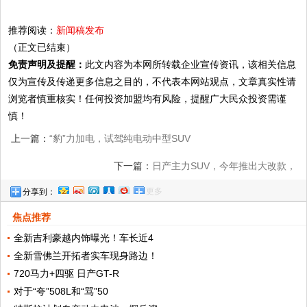
推荐阅读：
新闻稿发布
（正文已结束）
免责声明及提醒：
此文内容为本网所转载企业宣传资讯，该相关信息
仅为宣传及传递更多信息之目的，不代表本网站观点，文章真实性请
浏览者慎重核实！任何投资加盟均有风险，提醒广大民众投资需谨
慎！
上一篇：
“豹”力加电，试驾纯电动中型SUV
捷豹I-PACE
下一篇：
日产主力SUV，今年推出大改款，
更多
分享到：
搭载 2.4升自然进气引擎126匹马力
焦点推荐
全新吉利豪越内饰曝光！车长近4
全新雪佛兰开拓者实车现身路边！
720马力+四驱 日产GT-R
对于“夸”508L和“骂”50