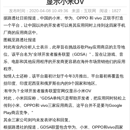
显示小米OV
发布时间：2020-04-08 10:49:36 来源：互联网
阅读：1827
据路透社日前报道，中国的小米、华为、OPPO 和 vivo 正联手打造
一个平台，让中国以外的开发者可以将其应用同时上传到这四家手机
厂商的应用商店中。
图截至路透社报道
对此有业内分析人士表示，此举旨在挑战谷歌Play应用商店的主导地
位。该平台名为“全球开发者服务联盟（GDSA）”，旨在让游戏、音
乐、电影和其他应用程序的开发商更容易在海外市场营销他们的应用
程序。
知情人士还称，该平台最初计划于今年3月推出。平台最初将覆盖包
括印度、印度尼西亚和俄罗斯在内的9个国家和地区。
对此，小米回应称，“GDSA单纯只是帮助开发者，把应用同时轻松上
传到小米、OPPO和 vivo三家应用商店。这平台并不是要与Google
Play商店竞争。”
其余三家公司则均未发表评论和回复。
根据路透社的报道，GDSA联盟包含华为、小米、OPPO和vivo四家