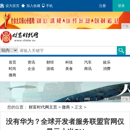
设为首页
加入收藏
手机
注册
登录
广告
首页
资讯
财经
科技
汽车
娱乐
时尚
企业
游戏
美食
商讯
消费
微商
广告
您的位置：
财富时代网主页
>
微商
> 正文 >
没有华为？全球开发者服务联盟官网仅