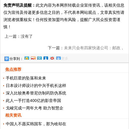
免责声明及提醒：
此文内容为本网所转载企业宣传资讯，该相关信息
仅为宣传及传递更多信息之目的，不代表本网站观点，文章真实性请
浏览者慎重核实！任何投资加盟均有风险，提醒广大民众投资需谨
慎！
上一篇：没有了
下一篇：
未来只会有四家快递公司：邮政，
更多
分享到：
京东，顺丰，菜鸟快递。
焦点推荐
手机巨星的坠落和未来
日本设计师设计的中兴手机长这样
深入比较奥希替尼仿制药防伪系统
此人一手打造400亿的影音帝国
戈峻完成一周年大考 助力智慧企
相关资讯
中国人不愿买韩国车，那为啥却在