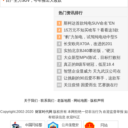
日产主力SUV，今年推出大改款
热门资讯排行
斯柯达首款纯电SUV命名"EN
15万元不知买啥车？看看这3款
“豹”力加电，试驾纯电动中型S
长安欧尚X70A，改进的201
实拍北京BJ40攀岩版，“硬汉
大众新型MPV路试，目标打败别
真正的B级车销冠，低至18.4
智慧企业显威力 天九武汉公司在
让挑剔的90后爱不释手，这款车
关注疫情 因爱而生 艺赛旗在行
关于我们
-
联系我们
-
老版地图
-
网站地图
-
版权声明
Copyright.2002-2020
财富时代网
版权所有 本网拒绝一切非法行为 欢迎监督举报 如
有错误信息 欢迎纠正