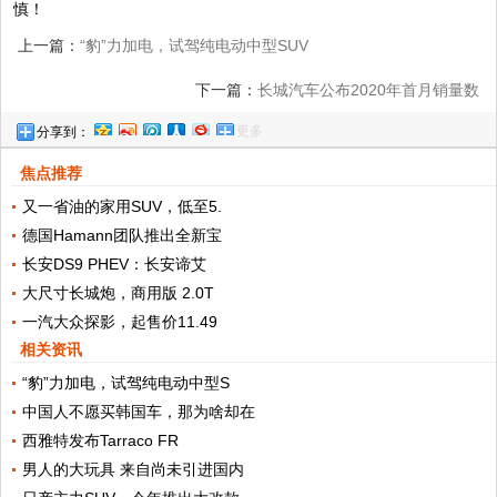
慎！
上一篇：
“豹”力加电，试驾纯电动中型SUV
捷豹I-PACE
下一篇：
长城汽车公布2020年首月销量数
更多
分享到：
据，皮卡销量抢眼，市占率超45%
焦点推荐
又一省油的家用SUV，低至5.
德国Hamann团队推出全新宝
长安DS9 PHEV：长安谛艾
大尺寸长城炮，商用版 2.0T
一汽大众探影，起售价11.49
相关资讯
“豹”力加电，试驾纯电动中型S
中国人不愿买韩国车，那为啥却在
西雅特发布Tarraco FR
男人的大玩具 来自尚未引进国内