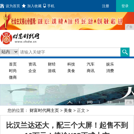
设为首页
加入收藏
手机
注册
登录
广告
首页
资讯
财经
科技
汽车
娱乐
时尚
企业
游戏
美食
商讯
消费
微商
广告
您的位置：
财富时代网主页
>
美食
> 正文 >
比汉兰达还大，配三个大屏！起售不到