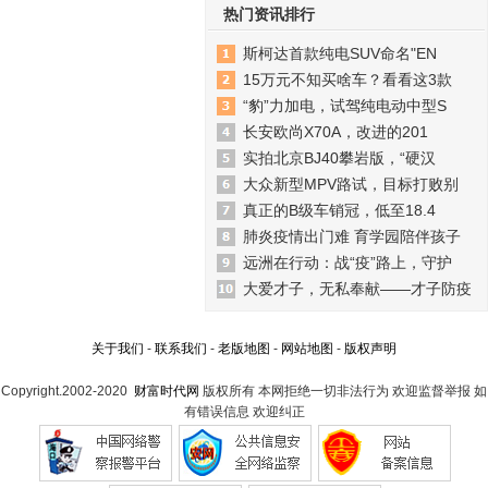
热门资讯排行
斯柯达首款纯电SUV命名"EN
15万元不知买啥车？看看这3款
“豹”力加电，试驾纯电动中型S
长安欧尚X70A，改进的201
实拍北京BJ40攀岩版，“硬汉
大众新型MPV路试，目标打败别
真正的B级车销冠，低至18.4
肺炎疫情出门难 育学园陪伴孩子
远洲在行动：战“疫”路上，守护
大爱才子，无私奉献——才子防疫
关于我们
-
联系我们
-
老版地图
-
网站地图
-
版权声明
Copyright.2002-2020
财富时代网
版权所有 本网拒绝一切非法行为 欢迎监督举报 如
有错误信息 欢迎纠正