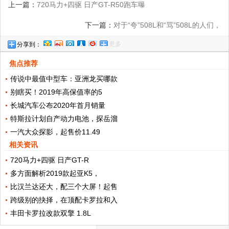
上一篇：
720马力+四驱 日产GT-R50跑车曝
光
下一篇：
对于“夸”508L和“骂”508L的人们，
更多
分享到：
我来讲几句公道话
焦点推荐
传说中最值中型车：亚洲龙买哪款
别瞎买！2019年高保值率的5
长城汽车公布2020年首月销量
特斯拉计划自产动力电池，探岳溜
一汽大众探影，起售价11.49
相关资讯
720马力+四驱 日产GT-R
多方面解析2019款起亚K5，
比汉兰达还大，配三个大屏！起售
跨级别的抉择，在顶配卡罗拉和入
丰田卡罗拉改款双擎 1.8L