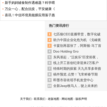
新手妈妈辅食制作遇难题？科学喂
万众一心，配合抗疫，平安健康《
喜讯！中信环境美能膜应用落子惠
热门资讯排行
七匹狼CEO直播带货，数字化破
助力中国企业化危为机 《戈峻夜
卡宴别再嚣张了，阿斯顿·马丁首
Doo Holding Gro
东风渐起，“泛娱乐”巨变前夜，
线上开工首创纪录迎来2万客户
特殊时期的探索 天九共享多举措
稿件预览 点赞！飞常鲜春节期
即墨市容依瑶手机发货中心
全新Jeep牧马人，驶上未来的
关于我们
-
联系我们
-
老版地图
-
网站地图
-
版权声明