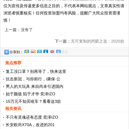
仅为宣传及传递更多信息之目的，不代表本网站观点，文章真实性请
浏览者慎重核实！任何投资加盟均有风险，提醒广大民众投资需谨
慎！
上一篇：没有了
下一篇：
无可复制的闭眼之选：2020款
更多
分享到：
Jeep大切诺基
焦点推荐
复工没口罩？别再等了，快来这里
抗击新冠，与你前行，i康保·公
男人的大玩具 来自尚未引进国内
始于颜值 陷于才华 奕泽IZO
15万元不知买啥车？看看这3款
相关资讯
不只有灵魂还有态度 奕泽IZO
长安欧尚X70A，改进的201