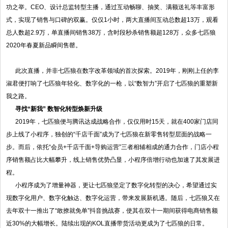
功之举。CEO、设计总监转型主播，通过互动畅聊、抽奖、满额送礼等丰富形
式，实现了销售与口碑的双赢。仅仅1小时，两大直播间互动总数超13万，观看
总人数超2.9万，单直播间销售38万，含时段秒杀销售额超128万，众多七匹狼
2020年春夏新品瞬间售罄。
此次直播，并非七匹狼在数字改革领域的首次探索。2019年，刚刚上任的李
淑君便打响了七匹狼年轻化、数字化的一枪，以“数智力”开启了七匹狼的重塑新
我之路。
寻找
“
新我
”
数智化转型焕新升级
2019年，七匹狼便与腾讯达成战略合作，仅仅用时15天，就在400家门店同
步上线了小程序，独创的“千店千面”成为了七匹狼在新零售转型层面的战略一
步。而后，依托“会员+千店千面+导购运营”三者相辅相成的通力合作，门店小程
序销售额占比大幅攀升，线上销售优势凸显，小程序倍增行动也加速了其发展进
程。
小程序成为了增量神器，更让七匹狼坚定了数字化转型的决心，希望通过实
现数字化用户、数字化触达、数字化运营，带来发展新机遇。随后，七匹狼又在
去年双十一推出了“敢撩就免单”抖音挑战赛，使其在双十一期间获得电商销售额
近30%的大幅增长。陆续出现的KOL直播带货活动更成为了七匹狼的日常。