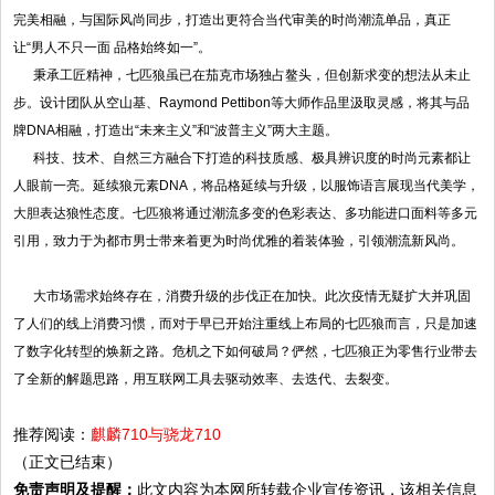
完美相融，与国际风尚同步，打造出更符合当代审美的时尚潮流单品，真正
让“男人不只一面 品格始终如一”。
秉承工匠精神，七匹狼虽已在茄克市场独占鳌头，但创新求变的想法从未止
步。设计团队从空山基、Raymond Pettibon等大师作品里汲取灵感，将其与品
牌DNA相融，打造出“未来主义”和“波普主义”两大主题。
科技、技术、自然三方融合下打造的科技质感、极具辨识度的时尚元素都让
人眼前一亮。延续狼元素DNA，将品格延续与升级，以服饰语言展现当代美学，
大胆表达狼性态度。七匹狼将通过潮流多变的色彩表达、多功能进口面料等多元
引用，致力于为都市男士带来着更为时尚优雅的着装体验，引领潮流新风尚。
大市场需求始终存在，消费升级的步伐正在加快。此次疫情无疑扩大并巩固
了人们的线上消费习惯，而对于早已开始注重线上布局的七匹狼而言，只是加速
了数字化转型的焕新之路。危机之下如何破局？俨然，七匹狼正为零售行业带去
了全新的解题思路，用互联网工具去驱动效率、去迭代、去裂变。
推荐阅读：
麒麟710与骁龙710
（正文已结束）
免责声明及提醒：
此文内容为本网所转载企业宣传资讯，该相关信息