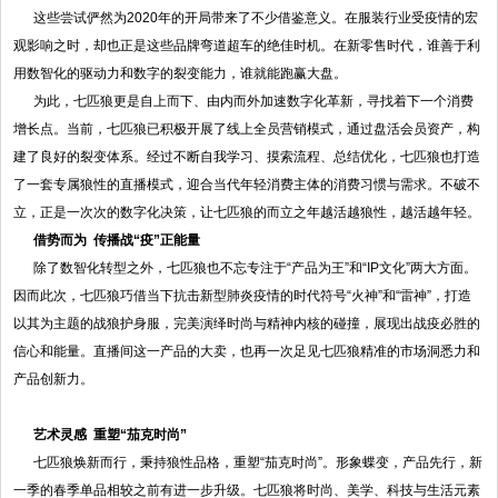
这些尝试俨然为2020年的开局带来了不少借鉴意义。在服装行业受疫情的宏
观影响之时，却也正是这些品牌弯道超车的绝佳时机。在新零售时代，谁善于利
用数智化的驱动力和数字的裂变能力，谁就能跑赢大盘。
为此，七匹狼更是自上而下、由内而外加速数字化革新，寻找着下一个消费
增长点。当前，七匹狼已积极开展了线上全员营销模式，通过盘活会员资产，构
建了良好的裂变体系。经过不断自我学习、摸索流程、总结优化，七匹狼也打造
了一套专属狼性的直播模式，迎合当代年轻消费主体的消费习惯与需求。不破不
立，正是一次次的数字化决策，让七匹狼的而立之年越活越狼性，越活越年轻。
借势而为 传播战
“
疫
”
正能量
除了数智化转型之外，七匹狼也不忘专注于“产品为王”和“IP文化”两大方面。
因而此次，七匹狼巧借当下抗击新型肺炎疫情的时代符号“火神”和“雷神”，打造
以其为主题的战狼护身服，完美演绎时尚与精神内核的碰撞，展现出战疫必胜的
信心和能量。直播间这一产品的大卖，也再一次足见七匹狼精准的市场洞悉力和
产品创新力。
艺术灵感 重塑“茄克时尚”
七匹狼焕新而行，秉持狼性品格，重塑“茄克时尚”。形象蝶变，产品先行，新
一季的春季单品相较之前有进一步升级。七匹狼将时尚、美学、科技与生活元素