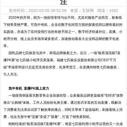
注
发布时间：2020-03-05 08:52:58 来源：互联网
阅读：1002
2020年的开局，因为一场疫情变得与众不同。尤其对服装产业而言，新春线
下销售受挫严重。可危中有机，企业在数字化转型方面的探索也得以拥有最好的
实践场，亦成为了应对疫情打击的有效手段之一。数字经济快速补位，直播、小
程序分销、线上会员专场等诸多形式，加速推动着各大企业和品牌的数字化改
革。
国民品牌七匹狼首当其中，再现品牌焕新之力。近日，一场“狼系顶流狼T直
播PK赛”在七匹狼小程序完美落幕。福建七匹狼实业股份有限公司CEO“千万
姐”李淑君和设计总监尼克身份突变，化身带货王，在直播间销售七匹狼服装，
引人关注。
危中有机
直播
PK
线上发力
一场疫情倒逼着无数零售企业加速转型，众多服装品牌更是瞄准“宅经济”借势
推出“云购物”体验。工作人员纷纷化身主播，通过形式丰富的互动直播，既解决
了消费者无法亲自试穿了解效果的痛点，同时又带来了超值福利，刺激着线上消
费，也在无形中将“流量”变成了“留量”，打造了销售新契机。
刚刚结束的“狼系顶流狼T直播PK赛”，便是七匹狼利用小程序运营的又一次成